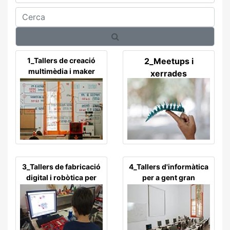
Cerca
1_Tallers de creació
2_Meetups i
multimèdia i maker
xerrades
3_Tallers de fabricació
4_Tallers d'informàtica
digital i robòtica per
per a gent gran
infants, adolescents i
joves